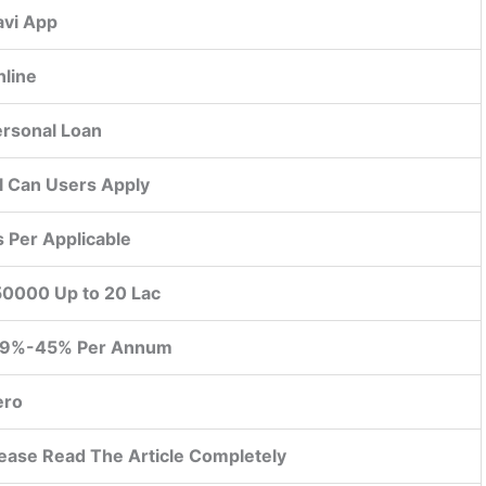
avi App
line
ersonal Loan
l Can Users Apply
 Per Applicable
50000 Up to 20 Lac
.9%-45% Per Annum
ero
ease Read The Article Completely