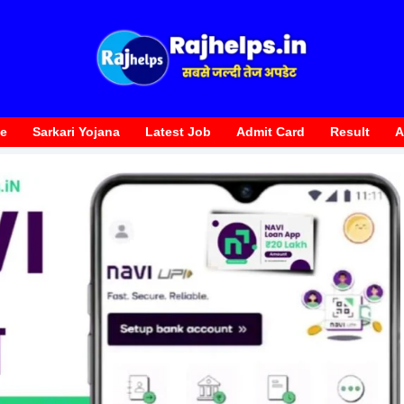
te
Sarkari Yojana
Latest Job
Admit Card
Result
A