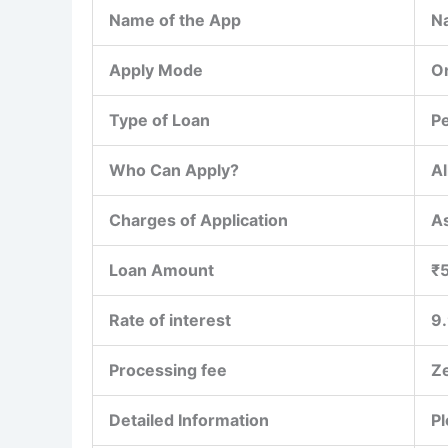
Name of the App
N
Apply Mode
On
Type of Loan
P
Who Can Apply?
Al
Charges of Application
As
Loan Amount
₹
Rate of interest
9
Processing fee
Z
Detailed Information
Pl