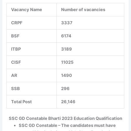
Vacancy Name
Number of vacancies
CRPF
3337
BSF
6174
ITBP
3189
CISF
11025
AR
1490
SSB
296
Total Post
26,146
SSC GD Constable Bharti 2023 Education Qualification
SSC GD Constable – The candidates must have