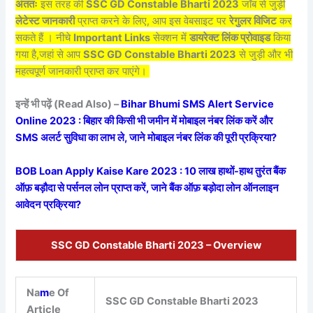
अंततः
इस तरह की
SSC GD Constable Bharti 2023
जॉब से जुड़ी
लेटेस्ट जानकारी
प्राप्त करने के लिए, आप इस वेबसाइट पर
रेगुलर विजिट
कर
सकते हैं । नीचे
Important Links
सेक्शन में
डायरेक्ट लिंक प्रोवाइड
किया
गया है,जहां से आप
SSC GD Constable Bharti 2023
से जुड़ी और भी
महत्वपूर्ण जानकारी प्राप्त कर पाएंगे।
इन्हें भी पढ़ें (Read Also) –
Bihar Bhumi SMS Alert Service
Online 2023 : बिहार की किसी भी जमीन में मोबाइल नंबर लिंक करें और
SMS अलर्ट सुविधा का लाभ ले, जाने मोबाइल नंबर लिंक की पूरी प्रक्रिया?
BOB Loan Apply Kaise Kare 2023 : 10 लाख हाथों-हाथ तुरंत बैंक
ऑफ़ बड़ौदा से पर्सनल लोन प्राप्त करें, जाने बैंक ऑफ़ बड़ोदा लोन ऑनलाइन
आवेदन प्रक्रिया?
SSC GD Constable Bharti 2023
– Overview
Na
m
e Of
SSC GD Constable Bharti 2023
Article