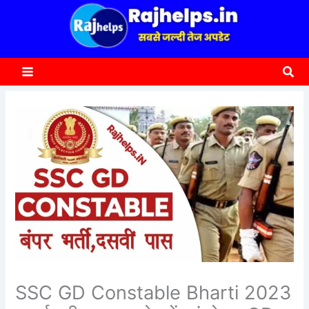
content
a
r
c
Sea
h
SSC GD Constable Bharti 2023