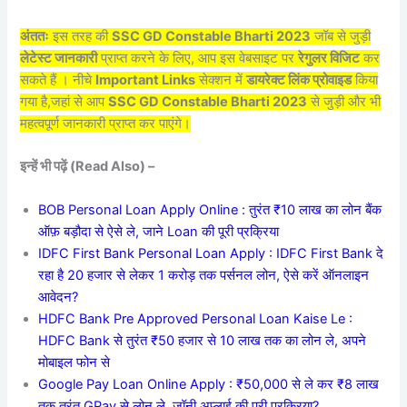
अंततः
इस तरह की
SSC GD Constable Bharti 2023
जॉब से जुड़ी
लेटेस्ट जानकारी
प्राप्त करने के लिए, आप इस वेबसाइट पर
रेगुलर विजिट
कर
सकते हैं । नीचे
Important Links
सेक्शन में
डायरेक्ट लिंक प्रोवाइड
किया
गया है,जहां से आप
SSC GD Constable Bharti 2023
से जुड़ी और भी
महत्वपूर्ण जानकारी प्राप्त कर पाएंगे।
इन्हें भी पढ़ें (Read Also) –
BOB Personal Loan Apply Online : तुरंत ₹10 लाख का लोन बैंक
ऑफ़ बड़ौदा से ऐसे ले, जाने Loan की पूरी प्रक्रिया
IDFC First Bank Personal Loan Apply : IDFC First Bank दे
रहा है 20 हजार से लेकर 1 करोड़ तक पर्सनल लोन, ऐसे करें ऑनलाइन
आवेदन?
HDFC Bank Pre Approved Personal Loan Kaise Le :
HDFC Bank से तुरंत ₹50 हजार से 10 लाख तक का लोन ले, अपने
मोबाइल फोन से
Google Pay Loan Online Apply : ₹50,000 से ले कर ₹8 लाख
तक तुरंत GPay से लोन ले, जॉनी अप्लाई की पूरी प्रक्रिया?