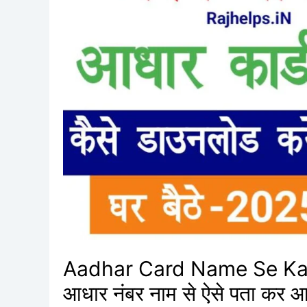
Kaise
Nikale
–
अपना
12
डिजिट
का
आधार
नंबर
नाम
से
ऐसे
पता
कर
Aadhar Card Name Se Kais
आधार
आधार नंबर नाम से ऐसे पता कर आ
कार्ड