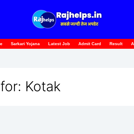
te
Sarkari Yojana
Latest Job
Admit Card
Result
A
for:
Kotak