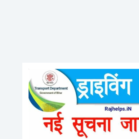
Bihar
Driving
Licence
Or
RC
Mobile
Number
Update