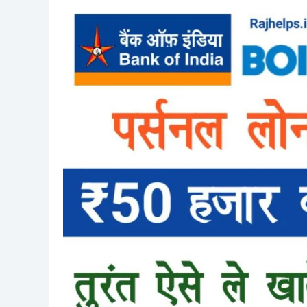
Bank
of
India
Se
Personal
Loan
Apply
2024
–
5
मिनट
में
बैंक
आफ
इंडिया
से